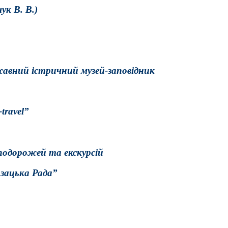
к В. В.)
жавний істричний музей-заповідник
travel”
подорожей та екскурсій
зацька Рада”