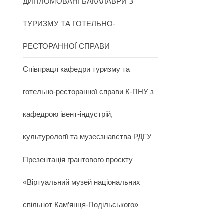
ДИПЛОМОВАНІ БАКАЛАВРИ З
ТУРИЗМУ ТА ГОТЕЛЬНО-
РЕСТОРАННОЇ СПРАВИ
Співпраця кафедри туризму та
готельно-ресторанної справи К-ПНУ з
кафедрою івент-індустрій,
культурології та музеєзнавства РДГУ
Презентація грантового проєкту
«Віртуальний музей національних
спільнот Кам’янця-Подільського»