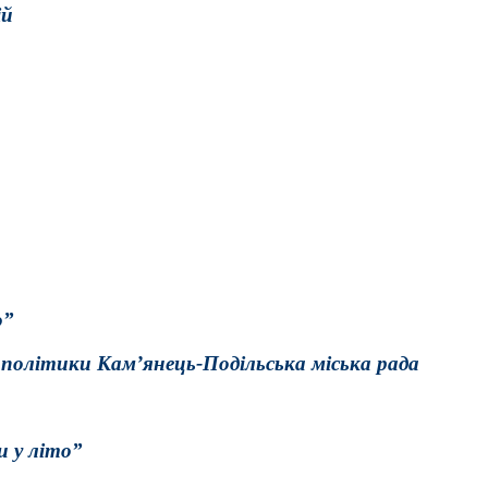
ій
о”
політики Кам’янець-Подільська міська рада
и у літо”