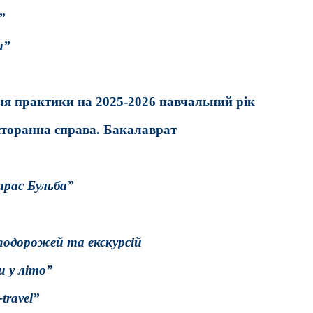
”
ми”
ня практики на
2025-2026 навчальний рік
сторанна справа. Бакалаврат
арас Бульба”
подорожей та екскурсій
и у літо”
travel”