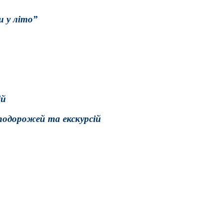
и у літо”
ій
подорожей та екскурсій