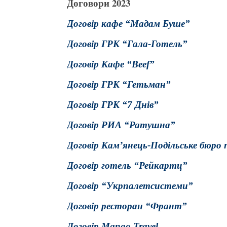
Договори 2023
Договір кафе “Мадам Буше”
Договір ГРК “Гала-Готель”
Договір Кафе “Beef”
Договір ГРК “Гетьман”
Договір ГРК “7 Днів”
Договір РИА “Ратушна”
Договір Кам’янець-Подільське бюро 
Договір готель “Рейкартц”
Договір “Укрпалетсистеми”
Договір ресторан “Франт”
Договір Mango Travel