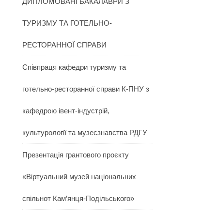
ДИПЛОМОВАНІ БАКАЛАВРИ З
ТУРИЗМУ ТА ГОТЕЛЬНО-
РЕСТОРАННОЇ СПРАВИ
Співпраця кафедри туризму та
готельно-ресторанної справи К-ПНУ з
кафедрою івент-індустрій,
культурології та музеєзнавства РДГУ
Презентація грантового проєкту
«Віртуальний музей національних
спільнот Кам’янця-Подільського»