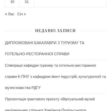
30
31
« Лис
Січ »
НЕДАВНІ ЗАПИСИ
ДИПЛОМОВАНІ БАКАЛАВРИ З ТУРИЗМУ ТА
ГОТЕЛЬНО-РЕСТОРАННОЇ СПРАВИ
Співпраця кафедри туризму та готельно-ресторанної
справи К-ПНУ з кафедрою івент-індустрій, культурології та
музеєзнавства РДГУ
Презентація грантового проєкту «Віртуальний музей
національних спільнот Кам’янця-Подільського»