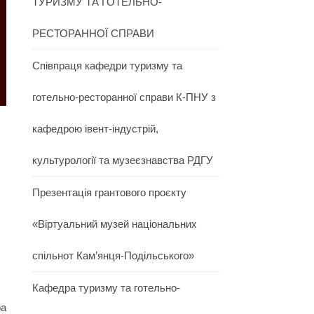
ТУРИЗМУ ТА ГОТЕЛЬНО-
РЕСТОРАННОЇ СПРАВИ
Співпраця кафедри туризму та
готельно-ресторанної справи К-ПНУ з
кафедрою івент-індустрій,
культурології та музеєзнавства РДГУ
Презентація грантового проєкту
«Віртуальний музей національних
спільнот Кам’янця-Подільського»
Кафедра туризму та готельно-
ра