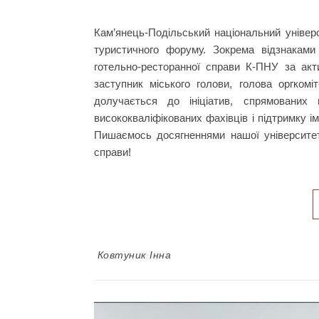
Кам’янець-Подільський національний універс
туристичного форуму. Зокрема відзнаками
готельно-ресторанної справи К-ПНУ за акт
заступник міського голови, голова оргком
долучається до ініціатив, спрямованих н
висококваліфікованих фахівців і підтримку і
Пишаємось досягненнями нашої університет
справи!
Ковтуник Інна