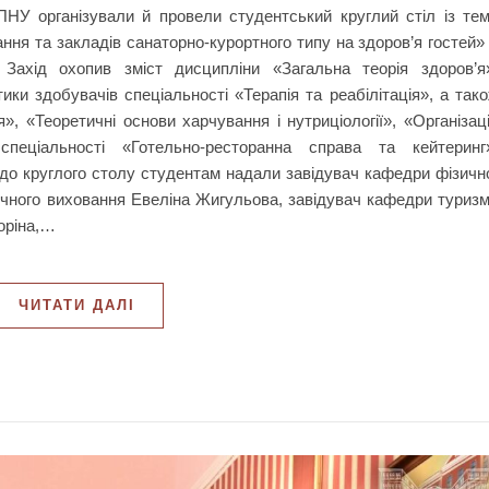
ПНУ організували й провели студентський круглий стіл із те
ання та закладів санаторно-курортного типу на здоров’я гостей»
 Захід охопив зміст дисципліни «Загальна теорія здоров’я
тики здобувачів спеціальності «Терапія та реабілітація», а так
я», «Теоретичні основи харчування і нутриціології», «Організац
спеціальності «Готельно-ресторанна справа та кейтеринг
 до круглого столу студентам надали завідувач кафедри фізичн
ізичного виховання Евеліна Жигульова, завідувач кафедри туриз
оріна,…
ЧИТАТИ ДАЛІ