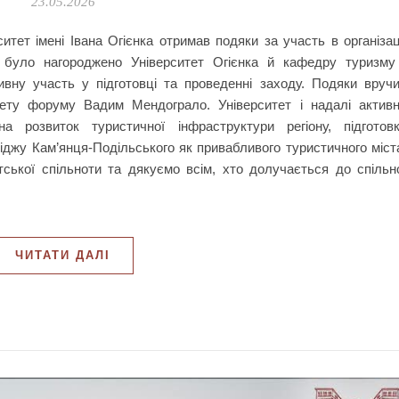
23.05.2026
итет імені Івана Огієнка отримав подяки за участь в організац
 було нагороджено Університет Огієнка й кафедру туризму
ивну участь у підготовці та проведенні заходу. Подяки вруч
ітету форуму Вадим Мендограло. Університет і надалі актив
а розвиток туристичної інфраструктури регіону, підготов
міджу Кам’янця-Подільського як привабливого туристичного міст
ської спільноти та дякуємо всім, хто долучається до спільн
ЧИТАТИ ДАЛІ