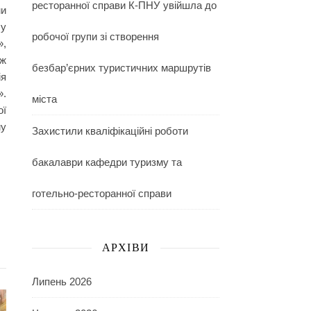
ресторанної справи К-ПНУ увійшла до
ми
 у
робочої групи зі створення
»,
ож
безбар’єрних туристичних маршрутів
ія
».
міста
ої
му
Захистили кваліфікаційні роботи
бакалаври кафедри туризму та
готельно-ресторанної справи
АРХІВИ
Липень 2026