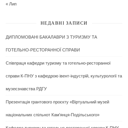
« Лип
НЕДАВНІ ЗАПИСИ
ДИПЛОМОВАНІ БАКАЛАВРИ З ТУРИЗМУ ТА
ГОТЕЛЬНО-РЕСТОРАННОЇ СПРАВИ
Співпраця кафедри туризму та готельно-ресторанної
справи К-ПНУ з кафедрою івент-індустрій, культурології та
музеєзнавства РДГУ
Презентація грантового проєкту «Віртуальний музей
національних спільнот Кам’янця-Подільського»
Кафедра туризму та готельно-ресторанної справи К-ПНУ