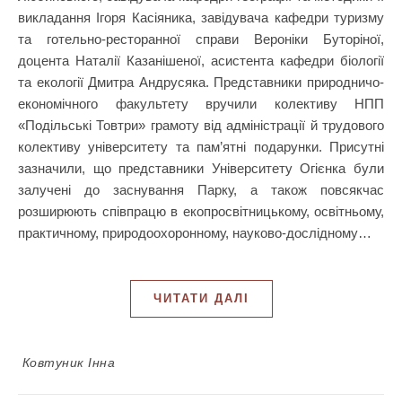
викладання Ігоря Касіяника, завідувача кафедри туризму
та готельно-ресторанної справи Вероніки Буторіної,
доцента Наталії Казанішеної, асистента кафедри біології
та екології Дмитра Андрусяка. Представники природничо-
економічного факультету вручили колективу НПП
«Подільські Товтри» грамоту від адміністрації й трудового
колективу університету та пам’ятні подарунки. Присутні
зазначили, що представники Університету Огієнка були
залучені до заснування Парку, а також повсякчас
розширюють співпрацю в екопросвітницькому, освітньому,
практичному, природоохоронному, науково-дослідному…
ЧИТАТИ ДАЛІ
Ковтуник Інна