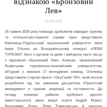
відзнакою «Бронзовий
Лев»
02.06.2026
26 травня 2026 року команда здобувачів кафедри туризму
та готельно-ресторанної справи гідно представила
Кам’янець-Подільський національний університет імені
Івана Огієнка на Всеукраїнському конкурсі «ЛЕВИ
ТУРИЗМУ: батл стартапів та ідей» і вибороли третє місце
з відзнакою «Бронзовий Лев». Конкурс, організований
Львівським торговельно-економічним університетом,
об’єднав у змаганні 17 молодіжних команд. Огієнківці
представили стартап-проєкт «SkyCastle VR», який восени
розробляли під час вивчення дисципліни «Проєктний
менеджмент в туризмі, рекреації та гостинності». До
складу команди увійшли здобувачі другого
(магістерського) рівня вищої освіти Андрій Момот,
Володимир Долід, Юлія Томашевська й першого