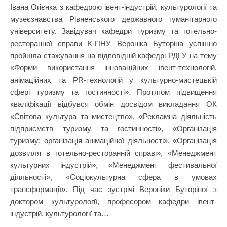
Івана Огієнка з кафедрою івент-індустрій, культурології та
музеєзнавства Рівненського державного гуманітарного
університету. Завідувач кафедри туризму та готельно-
ресторанної справи К-ПНУ Вероніка Буторіна успішно
пройшла стажування на відповідній кафедрі РДГУ на тему
«Форми використання інноваційних івент-технологій,
анімаційних та PR-технологій у культурно-мистецькій
сфері туризму та гостинності». Протягом підвищення
кваліфікації відбувся обмін досвідом викладання ОК
«Світова культура та мистецтво», «Рекламна діяльність
підприємств туризму та гостинності», «Організація
туризму: організація анімаційної діяльності», «Організація
дозвілля в готельно-ресторанній справі», «Менеджмент
культурних індустрій», «Менеджмент фестивальної
діяльності», «Соціокультурна сфера в умовах
трансформації». Під час зустрічі Вероніки Буторіної з
доктором культурології, професором кафедри івент-
індустрій, культурології та…