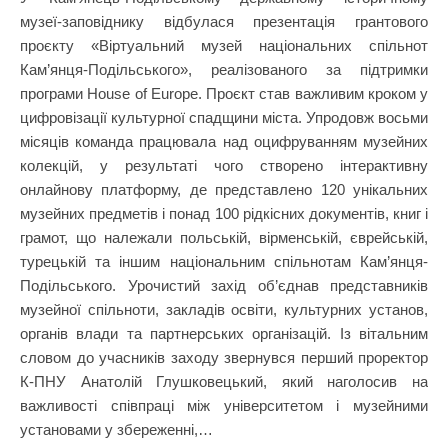
музеї-заповіднику відбулася презентація грантового
проєкту «Віртуальний музей національних спільнот
Кам’янця-Подільського», реалізованого за підтримки
програми House of Europe. Проєкт став важливим кроком у
цифровізації культурної спадщини міста. Упродовж восьми
місяців команда працювала над оцифруванням музейних
колекцій, у результаті чого створено інтерактивну
онлайнову платформу, де представлено 120 унікальних
музейних предметів і понад 100 рідкісних документів, книг і
грамот, що належали польській, вірменській, єврейській,
турецькій та іншим національним спільнотам Кам’янця-
Подільського. Урочистий захід об’єднав представників
музейної спільноти, закладів освіти, культурних установ,
органів влади та партнерських організацій. Із вітальним
словом до учасників заходу звернувся перший проректор
К-ПНУ Анатолій Глушковецький, який наголосив на
важливості співпраці між університетом і музейними
установами у збереженні,…