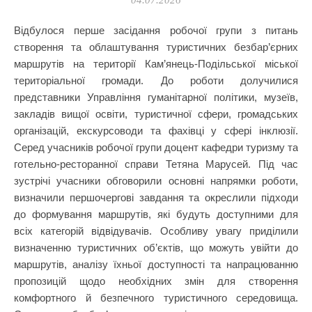
04.07.2026
Відбулося перше засідання робочої групи з питань
створення та облаштування туристичних безбар’єрних
маршрутів на території Кам’янець-Подільської міської
територіальної громади. До роботи долучилися
представники Управління гуманітарної політики, музеїв,
закладів вищої освіти, туристичної сфери, громадських
організацій, екскурсоводи та фахівці у сфері інклюзії.
Серед учасників робочої групи доцент кафедри туризму та
готельно-ресторанної справи Тетяна Марусей. Під час
зустрічі учасники обговорили основні напрямки роботи,
визначили першочергові завдання та окреслили підходи
до формування маршрутів, які будуть доступними для
всіх категорій відвідувачів. Особливу увагу приділили
визначенню туристичних об’єктів, що можуть увійти до
маршрутів, аналізу їхньої доступності та напрацюванню
пропозицій щодо необхідних змін для створення
комфортного й безпечного туристичного середовища.