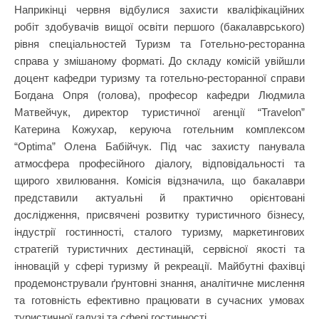
Наприкінці червня відбулися захисти кваліфікаційних
робіт здобувачів вищої освіти першого (бакалаврського)
рівня спеціальностей Туризм та Готельно-ресторанна
справа у змішаному форматі. До складу комісій увійшли
доцент кафедри туризму та готельно-ресторанної справи
Богдана Опря (голова), професор кафедри Людмила
Матвейчук, директор туристичної агенції “Travelon”
Катерина Кожухар, керуюча готельним комплексом
“Optima” Олена Бабійчук. Під час захисту панувала
атмосфера професійного діалогу, відповідальності та
щирого хвилювання. Комісія відзначила, що бакалаври
представили актуальні й практично орієнтовані
дослідження, присвячені розвитку туристичного бізнесу,
індустрії гостинності, сталого туризму, маркетингових
стратегій туристичних дестинацій, сервісної якості та
інновацій у сфері туризму й рекреації. Майбутні фахівці
продемонстрували ґрунтовні знання, аналітичне мислення
та готовність ефективно працювати в сучасних умовах
туристичної галузі та сфері гостинності,…