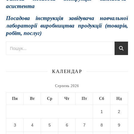
асистента
Посадова інструкція завідувача навчальної
лабораторії виробництва продукції (товарів,
робіт, послуг)
КАЛЕНДАР
Серпень 2026
Пн
Вт
Ср
Чт
Пт
Сб
Нд
1
2
3
4
5
6
7
8
9